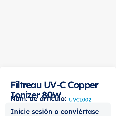
Filtreau UV-C Copper
Ionizer 80W
Núm. de artículo:
UVCI002
Inicie sesión o conviértase