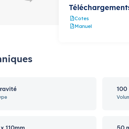
Téléchargement
Cotes
Manuel
hniques
ravité
100
ype
Volu
 x 110mm
50 