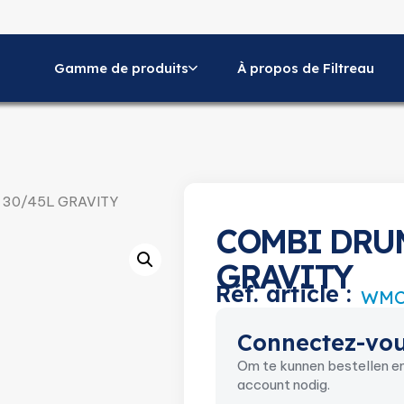
Gamme de produits
À propos de Filtreau
 30/45L GRAVITY
COMBI DRUM
GRAVITY
Réf. article :
WMC
Connectez-vou
Om te kunnen bestellen en
account nodig.