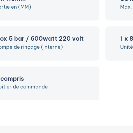
ortie en (MM)
Max.
nox 5 bar / 600watt 220 volt
1 x 
ompe de rinçage (interne)
Unit
 compris
oîtier de commande