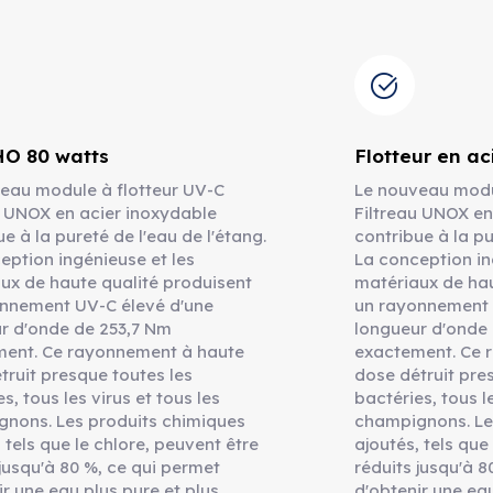
HO 80 watts
Flotteur en ac
eau module à flotteur UV-C
Le nouveau modu
u UNOX en acier inoxydable
Filtreau UNOX en
e à la pureté de l'eau de l'étang.
contribue à la pu
eption ingénieuse et les
La conception in
ux de haute qualité produisent
matériaux de hau
nnement UV-C élevé d'une
un rayonnement 
r d'onde de 253,7 Nm
longueur d'onde
ent. Ce rayonnement à haute
exactement. Ce 
truit presque toutes les
dose détruit pre
s, tous les virus et tous les
bactéries, tous le
nons. Les produits chimiques
champignons. Le
 tels que le chlore, peuvent être
ajoutés, tels que
 jusqu'à 80 %, ce qui permet
réduits jusqu'à 8
ir une eau plus pure et plus
d'obtenir une eau