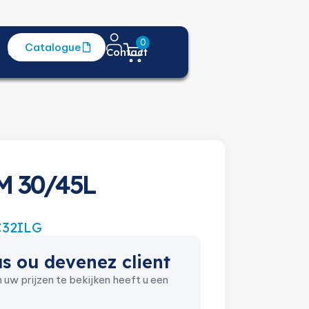
0
Catalogue
Centre d'aide
Contact
 30/45L
32ILG
s ou devenez client
 uw prijzen te bekijken heeft u een