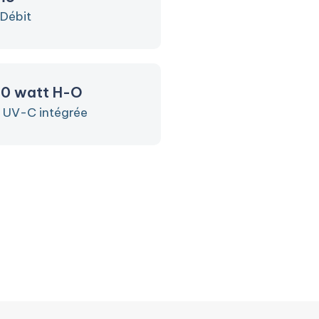
 Débit
80 watt H-O
é UV-C intégrée