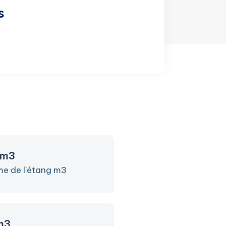
s
 m3
me de l'étang m3
m3