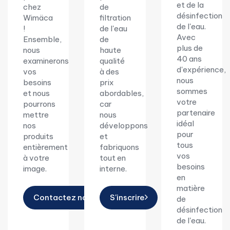
et de la
chez
de
désinfection
Wimäca
filtration
de l'eau.
!
de l'eau
Avec
Ensemble,
de
plus de
nous
haute
40 ans
examinerons
qualité
d'expérience,
vos
à des
nous
besoins
prix
sommes
et nous
abordables,
votre
pourrons
car
partenaire
mettre
nous
idéal
nos
développons
pour
produits
et
tous
entièrement
fabriquons
vos
à votre
tout en
besoins
image.
interne.
en
matière
Contactez nous
S'inscrire
de
désinfection
de l'eau.