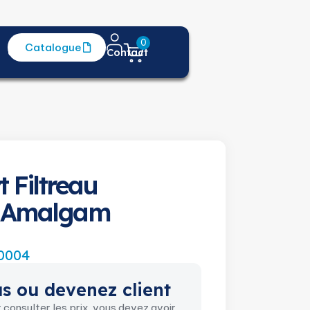
0
Catalogue
Centre d'aide
Contact
t Filtreau
 Amalgam
0004
s ou devenez client
onsulter les prix, vous devez avoir