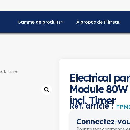
Gamme de produits
À propos de Filtreau
cl. Timer
Electrical par
Module 80W
incl. Timer
Réf. article :
EPM
Connectez-vou
Pour passer commande et c