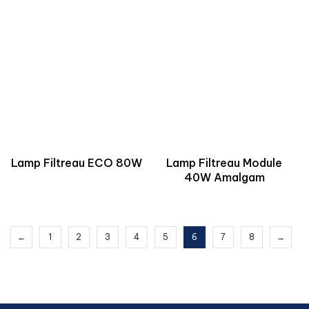
Lamp Filtreau ECO 80W
Lamp Filtreau Module
40W Amalgam
←
1
2
3
4
5
6
7
8
→