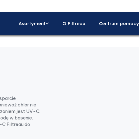
Asortyment
O Filtreau
Centrum pomocy
sparcie
nieważ chlor nie
ązaniem jest UV-C.
dę w basenie.
C Filtreau do