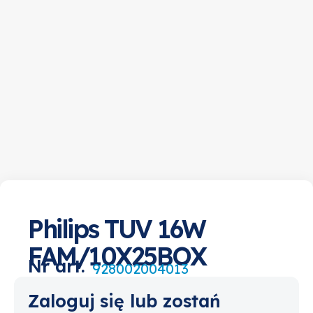
Philips TUV 16W
FAM/10X25BOX
Nr art.
928002004013
Zaloguj się lub zostań