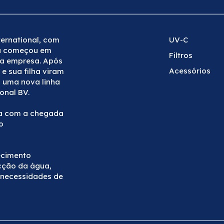
ernational, com
UV-C
ria começou em
Filtros
 a empresa. Após
Acessórios
e sua filha viram
 uma nova linha
onal BV.
da com a chegada
o
ecimento
cção da água,
 necessidades de