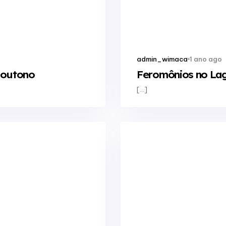
1 ano ago
admin_wimaca
 outono
Feromônios no Lag
[…]