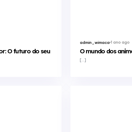
1 ano ago
admin_wimaca
r: O futuro do seu
O mundo dos anima
[…]