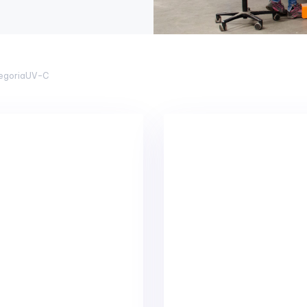
egoria
UV-C