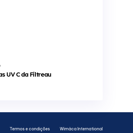
o
s UV C da Filtreau
Termos e condições
Wimäca International