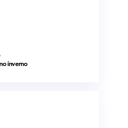
o
no inverno