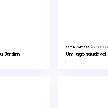
2 anos ag
admin_wimaca
eu Jardim
Um lago saudável 
[…]