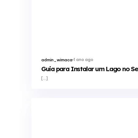
1 ano ago
admin_wimaca
Guia para Instalar um Lago no S
[…]