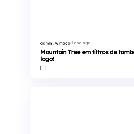
1 ano ago
admin_wimaca
Mountain Tree em filtros de tambo
lago!
[…]