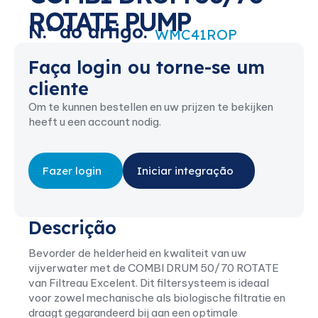
ROTATE PUMP
N.º do artigo:
WMC41ROP
Faça login ou torne-se um
cliente
Om te kunnen bestellen en uw prijzen te bekijken
heeft u een account nodig.
Fazer login
Iniciar integração
Descrição
Bevorder de helderheid en kwaliteit van uw
vijverwater met de COMBI DRUM 50/70 ROTATE
van Filtreau Excelent. Dit filtersysteem is ideaal
voor zowel mechanische als biologische filtratie en
draagt gegarandeerd bij aan een optimale